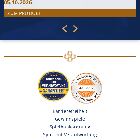
05.10.2026
ZUM PRODUKT
Barrierefreiheit
Gewinnspiele
Spielbankordnung
Spiel mit Verantwortung