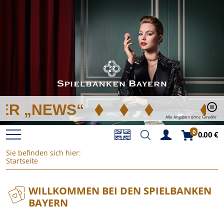
NEWS“
Alle Angaben ohne Gewähr
0
0.00 €
Sie befinden sich hier:
Startseite
STARTSEITE
WILLKOMMEN BEI DEN SPIELBANKEN
BAYERN
SPIELBANKEN
ERSTBESUCH