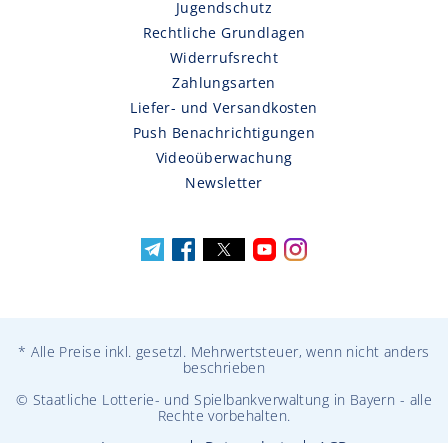
Jugendschutz
Rechtliche Grundlagen
Widerrufsrecht
Zahlungsarten
Liefer- und Versandkosten
Push Benachrichtigungen
Videoüberwachung
Newsletter
* Alle Preise inkl. gesetzl. Mehrwertsteuer, wenn nicht anders
beschrieben
© Staatliche Lotterie- und Spielbankverwaltung in Bayern - alle
Rechte vorbehalten.
Impressum
Datenschutz
AGB