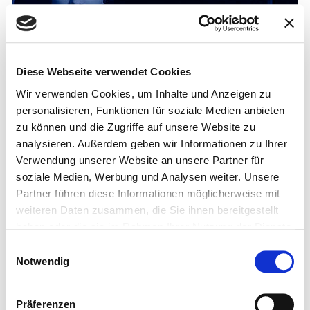
Bar
und
Restaurant
Diese Webseite verwendet Cookies
Wir verwenden Cookies, um Inhalte und Anzeigen zu
personalisieren, Funktionen für soziale Medien anbieten
zu können und die Zugriffe auf unsere Website zu
analysieren. Außerdem geben wir Informationen zu Ihrer
Verwendung unserer Website an unsere Partner für
soziale Medien, Werbung und Analysen weiter. Unsere
Partner führen diese Informationen möglicherweise mit
weiteren Daten zusammen, die Sie ihnen bereitgestellt
haben oder die sie im Rahmen Ihrer Nutzung der Dienste
gesammelt haben.
Erstbesuch
Einwilligungsauswahl
Ihr
Notwendig
IN DER SPIELBANK
Präferenzen