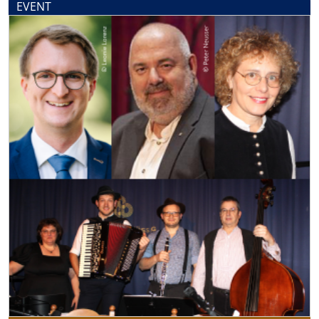
EVENT
SHOP
SPIELINFOS
UNTERNEHMEN
JACKPOT
AKTUELLES