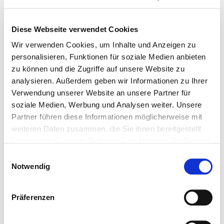
die brandneuen Geschichten, die mit großem Mitgefühl
von Bürgermeister Tobias Kurz und Spielbankdirektor
Ralf Samland vorgetragen werden.
Diese Webseite verwendet Cookies
Wir verwenden Cookies, um Inhalte und Anzeigen zu
Musikalisch stimmig begleitet von der sehr beliebten
personalisieren, Funktionen für soziale Medien anbieten
Hoabergmusi mit Zitherkönigin Christine Heindl. Sie
zu können und die Zugriffe auf unsere Website zu
singen und spielen heitere, stimmige Volksweisen.
analysieren. Außerdem geben wir Informationen zu Ihrer
Verwendung unserer Website an unsere Partner für
Mitsingen ausdrücklich erwünscht!
soziale Medien, Werbung und Analysen weiter. Unsere
Partner führen diese Informationen möglicherweise mit
Arrangiert von Christine Neubauer
weiteren Daten zusammen, die Sie ihnen bereitgestellt
haben oder die sie im Rahmen Ihrer Nutzung der Dienste
gesammelt haben.
Einwilligungsauswahl
Bitte beachten Sie:
Notwendig
Zutritt in die Spielsäle nur mit gültigem
Lichtbildausweis. Spielteilnahme ab 21 Jahren. Zutritt ab
Präferenzen
Volljährigkeit zulässig.
Preis: 10,00 €
inkl. MwSt.