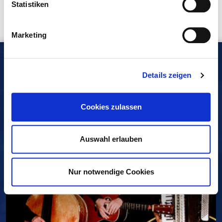
Statistiken
Produkt-Nr.: BFU-E-1122438
Spielbank: Bad Füssing
Marketing
FÜR SIE EMPFOHLEN
Details zeigen
EVENT
Cookies zulassen
Auswahl erlauben
Nur notwendige Cookies