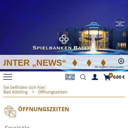
TER „NEWS“
Alle Angaben ohne Gewähr
0
0.00 €
Sie befinden sich hier:
Bad Kötzting
Öffnungszeiten
STARTSEITE
ÖFFNUNGSZEITEN
SPIELBANKEN
ERSTBESUCH