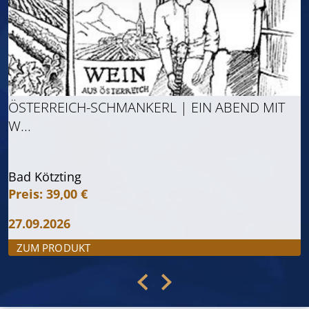
ÖSTERREICH-SCHMANKERL | EIN ABEND MIT
W...
Bad Kötzting
Preis: 39,00 €
27.09.2026
ZUM PRODUKT