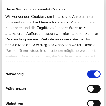
Diese Webseite verwendet Cookies
Wir verwenden Cookies, um Inhalte und Anzeigen zu
personalisieren, Funktionen für soziale Medien anbieten
Geschenke
für
zu können und die Zugriffe auf unsere Website zu
JEDEN ANLASS
analysieren. Außerdem geben wir Informationen zu Ihrer
Verwendung unserer Website an unsere Partner für
soziale Medien, Werbung und Analysen weiter. Unsere
Partner führen diese Informationen möglicherweise mit
weiteren Daten zusammen, die Sie ihnen bereitgestellt
haben oder die sie im Rahmen Ihrer Nutzung der Dienste
gesammelt haben.
Einwilligungsauswahl
Events
Notwendig
aus
ALLEN GENRES
Präferenzen
Statistiken