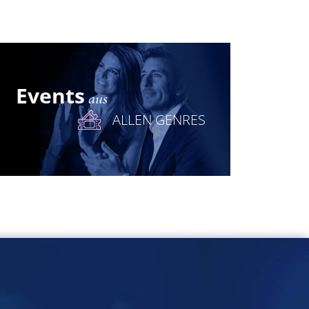
SHOP
ÖFFNUNGSZEITEN
EVENTS & SPECIALS
SPIELANGEBOT
EVENTFLÄCHE
GASTRONOMIE
Events
aus
ALLEN GENRES