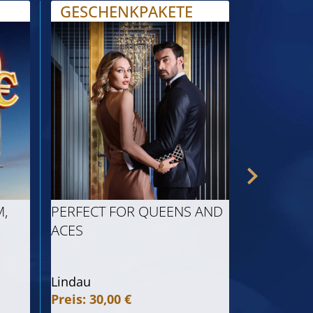
GESCHENKPAKETE
POKER
,
PERFECT FOR QUEENS AND
SBPM | T
ACES
RE-ENTRY
Lindau
Lindau
Preis: 30,00 €
Preis: 88,0