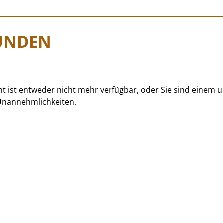
ÜBER DIE
ESCHENKPAKETE
POKER
SPIELBANKEN BAYERN
FEUCHTWANGEN
OKER & SBPM-
POKERMEISTERSCHAFT
URNIER
CASINO MAGAZIN
SPIELREGELN
FUNDEN
VENTS & SPECIALS
BAR & RESTAURANT
SPIELBANK
ANFAHRT
CASINO CARD
SOCIAL MEDIA
SHOP
ÖFFNUNGSZEITEN
GLOSSAR
PRESSE
EVENTS & SPECIALS
SPIELANGEBOT
FRAG DEN CROUPIER
JOBBÖRSE
EVENTFLÄCHE
GASTRONOMIE
ERKLÄRVIDEOS
KONTAKT
 ist entweder nicht mehr verfügbar, oder Sie sind einem ung
PODCASTS
NEWSLETTER
Unannehmlichkeiten.
POKER MASTERCLASS
BAD KISSINGEN
BILDERGALERIE
3. GERMAN DEALER
CHAMPIONSHIP
SPIELBANK
ANFAHRT
SHOP
ÖFFNUNGSZEITEN
n
EVENTS & SPECIALS
SPIELANGEBOT
EVENTFLÄCHE
GASTRONOMIE
BAD KÖTZTING
SPIELBANK
ANFAHRT