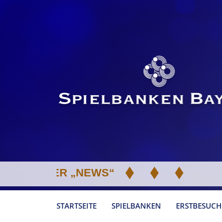
R „NEWS“
STARTSEITE
SPIELBANKEN
ERSTBESUCH