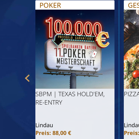
ETE
POKER
GE
ENS AND
SBPM | TEXAS HOLD'EM,
PIZZ
RE-ENTRY
Lindau
Linda
Preis: 88,00 €
Preis: