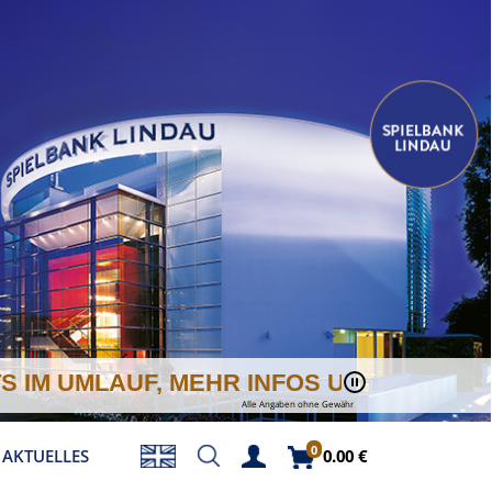
, MEHR INFOS UNTER „NEWS“
Alle Angaben ohne Gewähr
0
0.00 €
AKTUELLES