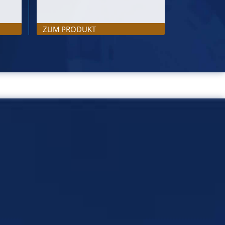
23.08.2026
ZUM PRODUKT
ZUM PROD